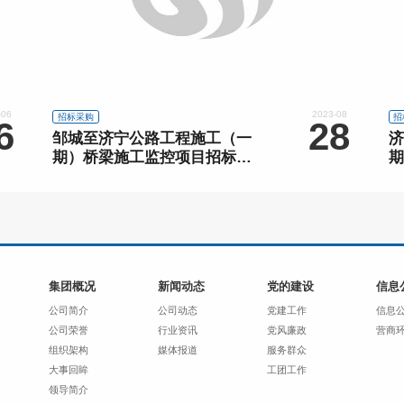
-06
2023-08
招标采购
招
6
28
邹城至济宁公路工程施工（一
济
期）桥梁施工监控项目招标公
期
告
集团概况
新闻动态
党的建设
信息
公司简介
公司动态
党建工作
信息
公司荣誉
行业资讯
党风廉政
营商
组织架构
媒体报道
服务群众
大事回眸
工团工作
领导简介