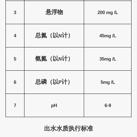
悬浮物
3
200
mg /L
总氮（以
计）
4
N
45
mg /L
氨氮（以
计）
5
N
35
mg /L
总磷（以
计）
6
P
5
mg /L
7
pH
6-9
出水水质执行标准