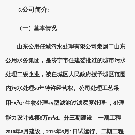
公司简介
5.
:
（一）基本情况
山东公用任城污水处理有限公司隶属于山东
公用水务集团，是济宁市住建委批准的城市污水
处理二级企业，被任城区人民政府授予城区范围
内污水处理
年特许经营权。公司处理工艺采
30
用
2
生物处理
型滤池过滤深度处理
，处理
“A
O”
+V
”
能力设计规模
万
3
。分三期建设。一期工程
8
m
/d
年
月建设，
年
月
日试运行。二期工程
2010
6
2015
6
1