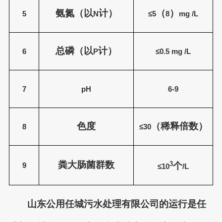
氨氮（以
计）
（
）
5
N
≤5
8
mg /L
总磷（以
计）
6
P
≤0.5
mg /L
7
pH
6-9
色度
（稀释倍数）
8
≤30
粪大肠菌群数
3
个
9
≤10
/L
山东公用任城污水处理有限公司的运行是任