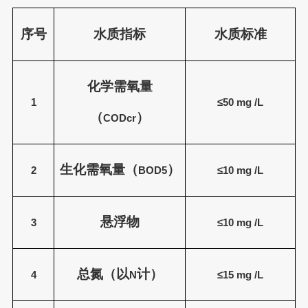
序号
水质指标
水质标准
化学需氧量
1
≤50
mg /L
（
）
CODcr
生化需氧量（
）
2
BOD5
≤10
mg /L
悬浮物
3
≤10
mg /L
总氮（以
计）
4
N
≤15
mg /L