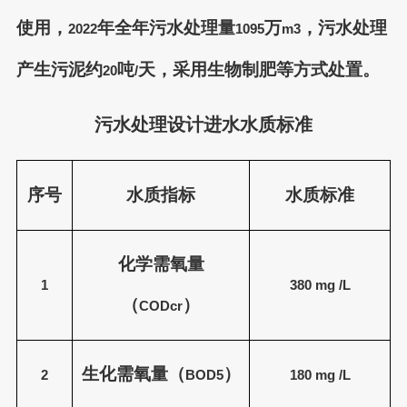
使用，
年全年污水处理量
万
，污水处理
2022
1095
m3
产生污泥约
吨
天，采用生物制肥等方式处置。
20
/
污水处理设计进水水质标准
序号
水质指标
水质标准
化学需氧量
1
380
mg /L
（
）
CODcr
生化需氧量（
）
2
BOD5
180
mg /L