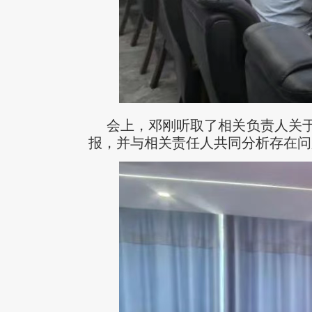
会上，邓刚听取了相关负责人关
报，并与相关责任人共同分析存在问