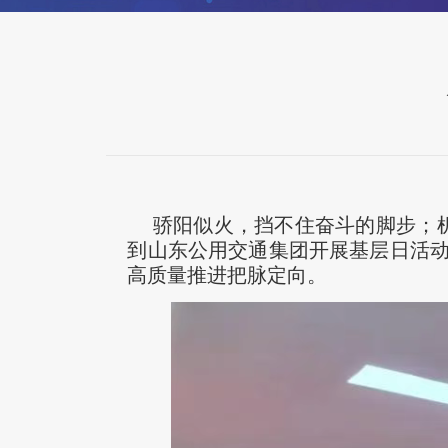
骄阳似火，挡不住奋斗的脚步；
到山东公用交通集团开展基层日活
高质量推进把脉定向。