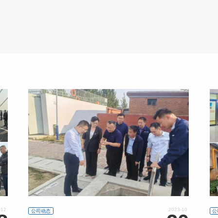
-12
2023-10
公司动态
公