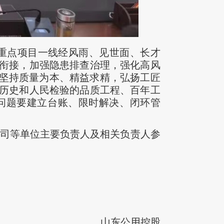
重点项目一线经风雨、见世面、长才
衔接，加强隐患排查治理，强化高风
要坚持质量为本、精益求精，弘扬工匠
历史和人民检验的品质工程、百年工
问题要建立台账、限时解决、闭环管
司等单位主要负责人及相关负责人参
山东公用控股