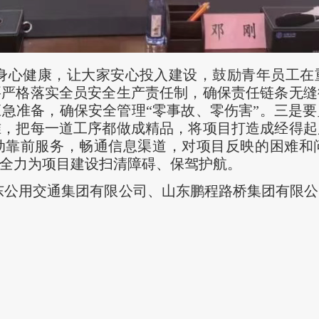
身心健康，让大家安心投入建设，鼓励青年员工在
要严格落实全员安全生产责任制，确保责任链条无缝
急准备，确保安全管理“零事故、零伤害”。三是
准，把每一道工序都做成精品，将项目打造成经得起
动靠前服务，畅通信息渠道，对项目反映的困难和
全力为项目建设扫清障碍、保驾护航。
东公用交通集团有限公司、山东鹏程路桥集团有限公