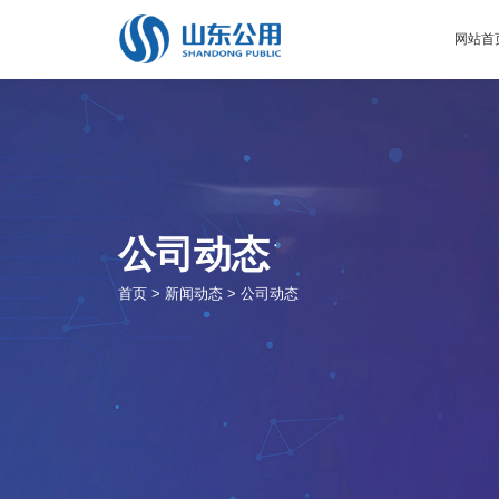
网站首
公司动态
首页
>
新闻动态
>
公司动态