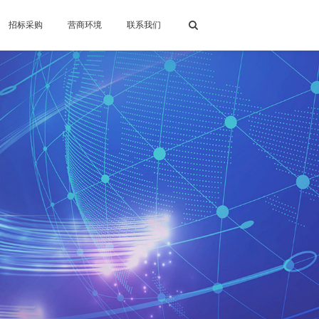
招标采购
营商环境
联系我们