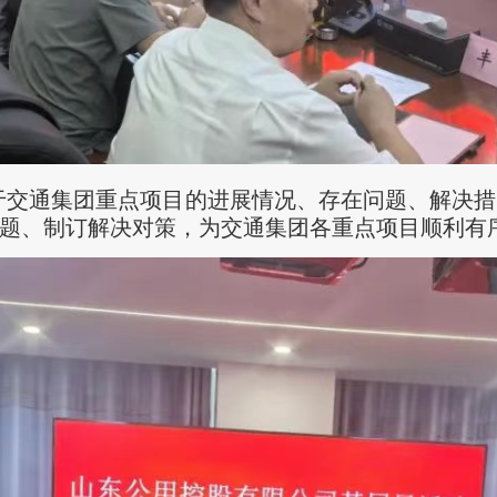
于交通集团重点项目的进展情况、存在问题、解决措
题、制订解决对策，为交通集团各重点项目顺利有