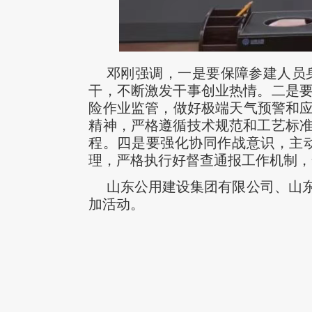
邓刚强调，一是要保障参建人员
干，不断激发干事创业热情。二是
险作业监管，做好极端天气预警和应
精神，严格遵循技术规范和工艺标
程。四是要强化协同作战意识，主
理，严格执行好督查通报工作机制，
山东公用建设集团有限公司、山
加活动。