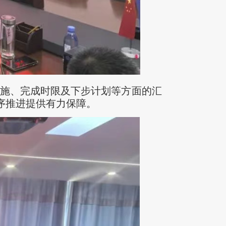
施、完成时限及下步计划等方面的汇
序推进提供有力保障。