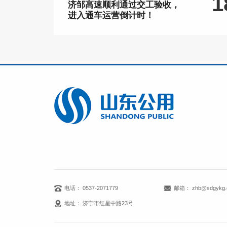
1
济邹高速顺利通过交工验收，
进入通车运营倒计时！
电话： 0537-2071779
邮箱： zhb@sdgykg.
地址： 济宁市红星中路23号